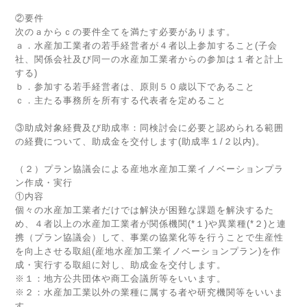
②要件
次のａからｃの要件全てを満たす必要があります。
ａ．水産加工業者の若手経営者が４者以上参加すること(子会
社、関係会社及び同一の水産加工業者からの参加は１者と計上
する)
ｂ．参加する若手経営者は、原則５０歳以下であること
ｃ．主たる事務所を所有する代表者を定めること
③助成対象経費及び助成率：同検討会に必要と認められる範囲
の経費について、助成金を交付します(助成率１/２以内)。
（２）プラン協議会による産地水産加工業イノベーションプラ
ン作成・実行
①内容
個々の水産加工業者だけでは解決が困難な課題を解決するた
め、４者以上の水産加工業者が関係機関(*１)や異業種(*２)と連
携（プラン協議会）して、事業の協業化等を行うことで生産性
を向上させる取組(産地水産加工業イノベーションプラン)を作
成・実行する取組に対し、助成金を交付します。
※１：地方公共団体や商工会議所等をいいます。
※２：水産加工業以外の業種に属する者や研究機関等をいいま
す。