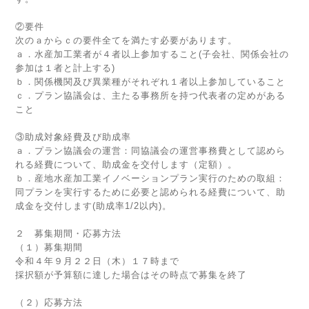
②要件
次のａからｃの要件全てを満たす必要があります。
ａ．水産加工業者が４者以上参加すること(子会社、関係会社の
参加は１者と計上する)
ｂ．関係機関及び異業種がそれぞれ１者以上参加していること
ｃ．プラン協議会は、主たる事務所を持つ代表者の定めがある
こと
③助成対象経費及び助成率
ａ．プラン協議会の運営：同協議会の運営事務費として認めら
れる経費について、助成金を交付します（定額）。
ｂ．産地水産加工業イノベーションプラン実行のための取組：
同プランを実行するために必要と認められる経費について、助
成金を交付します(助成率1/2以内)。
２ 募集期間・応募方法
（１）募集期間
令和４年９月２２日（木）１７時まで
採択額が予算額に達した場合はその時点で募集を終了
（２）応募方法