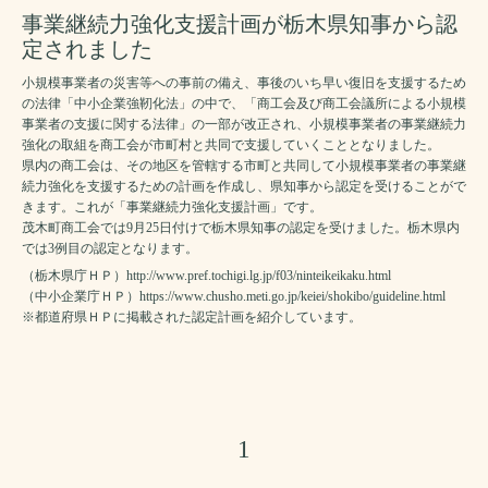
事業継続力強化支援計画が栃木県知事から認
定されました
小規模事業者の災害等への事前の備え、事後のいち早い復旧を支援するため
の法律「中小企業強靭化法」の中で、「商工会及び商工会議所による小規模
事業者の支援に関する法律」の一部が改正され、小規模事業者の事業継続力
強化の取組を商工会が市町村と共同で支援していくこととなりました。
県内の商工会は、その地区を管轄する市町と共同して小規模事業者の事業継
続力強化を支援するための計画を作成し、県知事から認定を受けることがで
きます。これが「事業継続力強化支援計画」です。
茂木町商工会では9月25日付けで栃木県知事の認定を受けました。栃木県内
では3例目の認定となります。
（栃木県庁ＨＰ）
http://www.pref.tochigi.lg.jp/f03/ninteikeikaku.html
（中小企業庁ＨＰ）
https://www.chusho.meti.go.jp/keiei/shokibo/guideline.html
※都道府県ＨＰに掲載された認定計画を紹介しています。
1