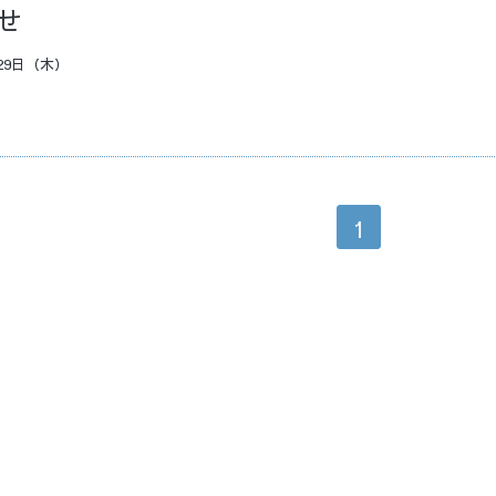
せ
29日（木）
。
1