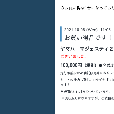
のお買い得な1台になってお
2021.10.06 (Wed) 11:06
お買い得品です！ 
ヤマハ マジェステ
ございました。
100,000円
（税別）
※名義
走行距離少なめ委託販売車になりま
シートの後方に破れ、Rタイヤすり
ます！
自賠責R3.11月までついています。
※現状渡しになりますが、ご依頼あ