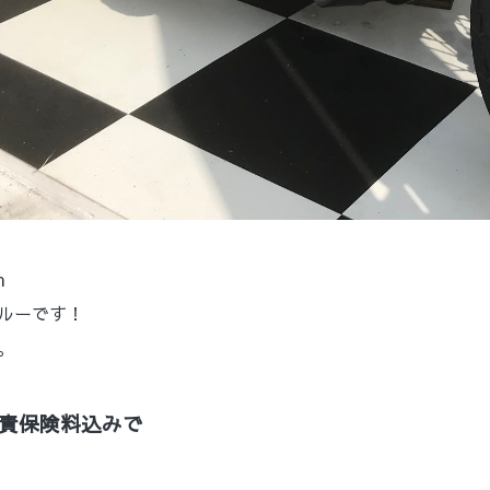
★
m
ルーです！
。
責保険料込みで