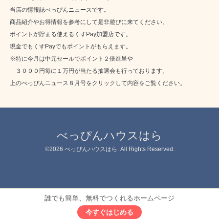
当店の情報誌べっぴんニュースです。
商品紹介やお得情報を参考にして是非遊びに来てください。
ポイントが貯まる使えるくすPay加盟店です。
現金でもくすPayでもポイントがもらえます。
※特に今月は中元セールでポイント２倍進呈や
３０００円毎に１万円が当たる抽選会も行っております。
上のべっぴんニュース８月号をクリックして内容をご覧ください。
べっぴんハウスはら
©2026
べっぴんハウスはら
. All Rights Reserved.
誰でも簡単、無料でつくれるホームページ
今すぐはじめる