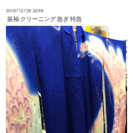
2019
/
12
/
29 22:49
振袖 クリーニング 急ぎ 特急