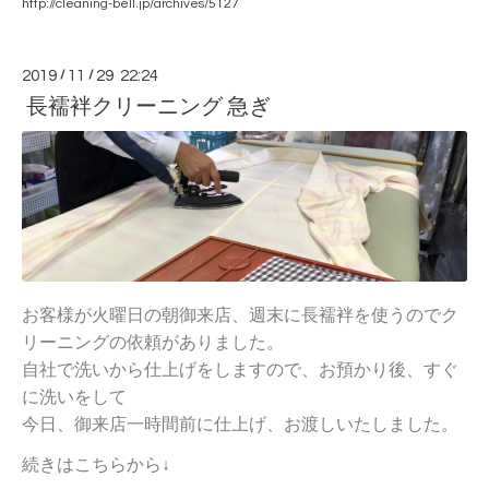
http://cleaning-bell.jp/archives/5127
2019
/
11
/
29 22:24
長襦袢クリーニング 急ぎ
お客様が火曜日の朝御来店、週末に長襦袢を使うのでク
リーニングの依頼がありました。
自社で洗いから仕上げをしますので、お預かり後、すぐ
に洗いをして
今日、御来店一時間前に仕上げ、お渡しいたしました。
続きはこちらから↓