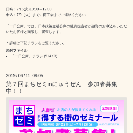
日時：7/16(火)10:00～12:00
申込：7/9（火）までに商工会までご連絡ください
「一日公庫」では、日本政策金融公庫の融資担当者が融資のお申込をいただ
いたお客様と面談し、審査します。
＊詳細は下記チラシをご覧ください。
添付ファイル
「一日公庫」チラシ
(514KB)
2019
06
11 09:05
/
/
第７回まちゼミinにゅうぜん 参加者募集
中！！