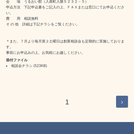
会 場 うるおい館（入善町入膳５２３２－５）
申込方法 下記申込書をご記入の上、ＦＡＸまたは窓口にてお申込くださ
い。
費 用 相談無料
そ の 他 詳細は下記チラシをご覧ください。
＊また、７月より毎月第２土曜日は創業相談会も定期的に実施しておりま
す。
事前にお申込みの上、お気軽にお越しください。
添付ファイル
相談会チラシ
(523KB)
1