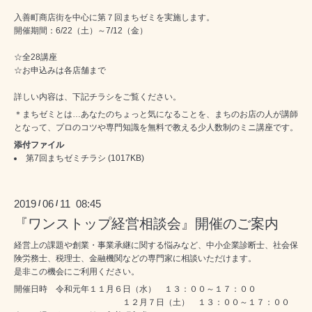
入善町商店街を中心に第７回まちゼミを実施します。
開催期間：6/22（土）～7/12（金）
☆全28講座
☆お申込みは各店舗まで
詳しい内容は、下記チラシをご覧ください。
＊まちゼミとは…あなたのちょっと気になることを、まちのお店の人が講師
となって、プロのコツや専門知識を無料で教える少人数制のミニ講座です。
添付ファイル
第7回まちゼミチラシ
(1017KB)
2019
06
11 08:45
/
/
『ワンストップ経営相談会』開催のご案内
経営上の課題や創業・事業承継に関する悩みなど、中小企業診断士、社会保
険労務士、税理士、金融機関などの専門家に相談いただけます。
是非この機会にご利用ください。
開催日時 令和元年１１月６日（水） １３：００～１７：００
１２月７日（土） １３：００～１７：００