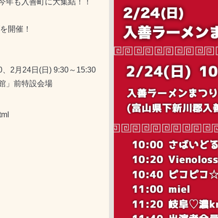
今年も入善町に大集結！！
ブを開催！
、2月24日(日) 9:30～15:30
館」前特設会場
tml