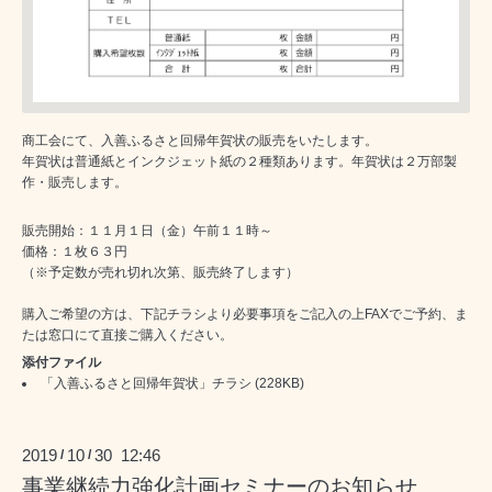
商工会にて、入善ふるさと回帰年賀状の販売をいたします。
年賀状は普通紙とインクジェット紙の２種類あります。年賀状は２万部製
作・販売します。
販売開始：１１月１日（金）午前１１時～
価格：１枚６３円
（※予定数が売れ切れ次第、販売終了します）
購入ご希望の方は、下記チラシより必要事項をご記入の上FAXでご予約、ま
たは窓口にて直接ご購入ください。
添付ファイル
「入善ふるさと回帰年賀状」チラシ
(228KB)
2019
10
30 12:46
/
/
事業継続力強化計画セミナーのお知らせ