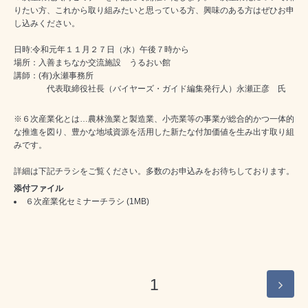
りたい方、これから取り組みたいと思っている方、興味のある方はぜひお申
し込みください。
日時:令和元年１１月２７日（水）午後７時から
場所：入善まちなか交流施設 うるおい館
講師：(有)永瀬事務所
代表取締役社長（バイヤーズ・ガイド編集発行人）永瀬正彦 氏
※６次産業化とは…農林漁業と製造業、小売業等の事業が総合的かつ一体的
な推進を図り、豊かな地域資源を活用した新たな付加価値を生み出す取り組
みです。
詳細は下記チラシをご覧ください。多数のお申込みをお待ちしております。
添付ファイル
６次産業化セミナーチラシ
(1MB)
1