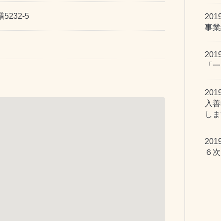
232-5
201
事業
201
「一
201
入善
しま
201
６次