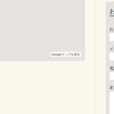
お
メ
電
本