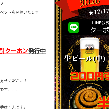
迎え、
ベントを開催いたしま
引クーポン
発行中
見せください！
です。。。
手は１人です。