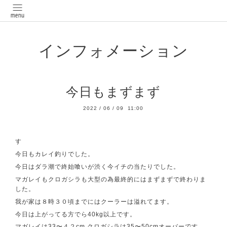
インフォメーション
今日もまずまず
2022
/
06
/
09 11:00
す
今日もカレイ釣りでした。
今日はダラ潮で終始喰いが渋く今イチの当たりでした。
マガレイもクロガシラも大型の為最終的にはまずまずで終わりま
した。
我が家は８時３０頃までにはクーラーは溢れてます。
今日は上がってる方でら40kg以上です。
マガレイは33〜４２cm.クロガシラは35〜50cmオーバーです。