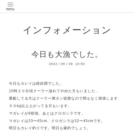
インフォメーション
今日も大漁でした。
2022
/
06
/
08 10:50
今日もカレイは絶好調でした。
10時２０分頃クーラー溢れてやめた方もいました．
乗船してる方はクーラー満タン状態なので間もなく帰港します.
５０kg以上上がってる方もいます。
マガレイが8割強、あとはクロガシラです。
マガレイは33〜45cm、クロガシラは32〜45cmです。
明日もカレイ釣りです。明日も爆釣でしょう。