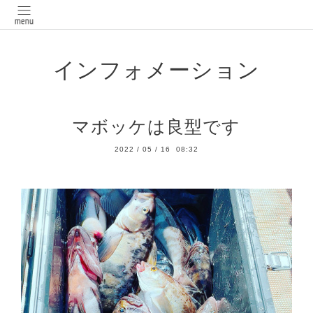
インフォメーション
マボッケは良型です
2022
/
05
/
16 08:32