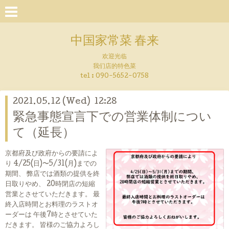
中国家常菜 春来
欢迎光临
我们店的特色菜
tel : 090-5652-0758
2021.05.12 (Wed) 12:28
緊急事態宣言下での営業体制につい
て（延長）
京都府及び政府からの要請によ
り 4/25(日)〜5/31(月)までの
期間、 弊店では酒類の提供を終
日取りやめ、 20時閉店の短縮
営業とさせていただきます。 最
終入店時間とお料理のラストオ
ーダーは 午後7時とさせていた
だきます。 皆様のご協力よろし