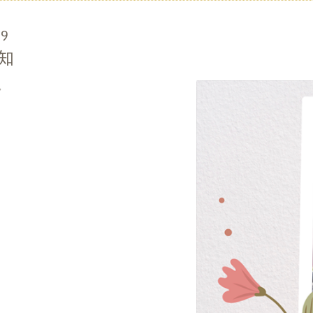
39
知
。