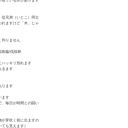
が似ている所があります
、従兄弟（いとこ）同士
われますけど「木」じゃ
く判りません
道路脇/伐採林
にハッキリ別れます
れるます
あります
います
で、毎日が時間との闘い
物が芽吹く前に出ますの
いても見えます）