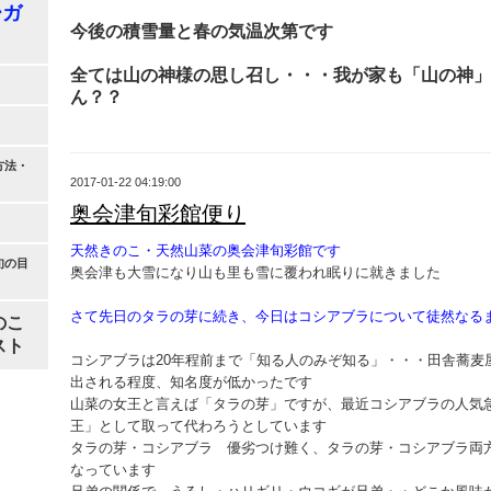
ーガ
今後の積雪量と春の気温次第です
全ては山の神様の思し召し・・・我が家も「山の神」
ん？？
方法・
2017-01-22 04:19:00
奥会津旬彩館便り
天然きのこ・天然山菜の奥会津旬彩館です
旬の目
奥会津も大雪になり山も里も雪に覆われ眠りに就きました
さて先日のタラの芽に続き、今日はコシアブラについて徒然なる
のこ
スト
コシアブラは20年程前まで「知る人のみぞ知る」・・・田舎蕎麦
出される程度、知名度が低かったです
山菜の女王と言えば「タラの芽」ですが、最近コシアブラの人気
王」として取って代わろうとしています
タラの芽・コシアブラ 優劣つけ難く、タラの芽・コシアブラ両
なっています