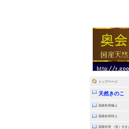
トップページ
天然きのこ
国産松茸極上
国産松茸特上
国産松茸 （並）大き