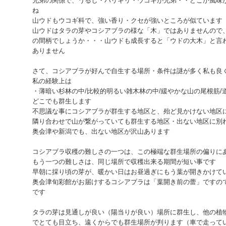
兄弟の関係で、うるし・ハリギリ・ウコギが兄弟・・どこか風味
ね
山ウドもウコギ科で、強い香り・クセが強いところが似ています
山ウドはタラの芽やコシアブラの様な「木」ではありませんので
の間柄でしょうか・・・山ウドも成長すると「ウドの大木」と言
ありません
さて、コシアブラが好んで自生する場所・条件は謎が多く私も良
私の経験上は
・薄暗い杉林の中/比較的明るい雑木林の中/緩やかな山の尾根筋/
どこでも群生します
不思議な事にコシアブラが群生する地区と、殆ど見かけない地区
隣り合わせで山が繋がっていても群生する地区・出ない地区に別
奥会津や新潟でも、出ない地区が沢山あります
コシアブラ収穫の難しさの一つは、この極端な群生場所の偏りに
もう一つの難しさは、同じ場所で収穫出来る期間が短い事です
早朝に採り頃の芽が、暖かい日はお昼過ぎにもう葉が開きかけて
奥会津旬彩館がお届けするコシアブラは「葉開き前の蕾」ですの
です
タラの芽は見通しが良い（陽当りが良い）場所に群生し、他の植
でとても目立ち、遠くからでも群生場所が判ります（車で走って