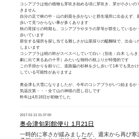
コシアブラは他の植物も芽吹き始める頃に芽吹き、芽が小さいの
きません
自分の足で林の中・山の斜面を歩かないと群生場所に出会えず、
歩いて見つからない事が多くあります
秋の茸採りの時期も、コシアブラやタラの芽等が群生しているか
歩いています
群生する場所を探し当てる難しさが山菜採りの醍醐味で、出会っ
しまいます
コシアブラは樹の幹がスベスベしていて白い（別名：白木 しらき
劇に出て来るあの十手）みたいな独特の枝ぶりが特徴的です
この手掛かりを頼りに、道路脇の杉林を少し歩いて1本でも見か
している可能性がありますよ
奥会津も大雪になりましたが、今年のコシアブラがいつ始まるか
気温次第・・・全て山の神様の思し召しです
昨年は4月18日が初物でした
2017-01-21 01:37:00
奥会津旬彩館便り 1月21日
一時的に寒さが緩みましたが、週末から再び寒