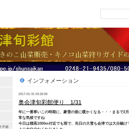
インフォメーション
2017-01-31 03:26:00
奥会津旬彩館便り 1/31
年に一番寒いこの時期に、豪雪の後に暖かくなる・・・まるで2月
常な気候ですね
今日は標高1000m付近でも雨で、先日の大雪も会津では大分融
さ不揃