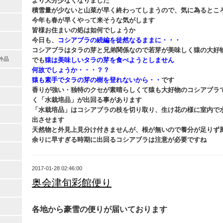
より大分少なくなりました
積雪量が少ないと山菜が早く終わってしまうので、気に為るとこ
今年も春が早くやって来そうな気がします
皆様お住まいの処は如何でしょうか
今日も、
コシアブラの続編を徒然なるままに・・・
コシアブラはタラの芽と兄弟関係なので若芽が美味しく猿の大好
外品
でも
猿は美味しいタラの芽を食べようとしません
何故でしょうか・・・？？
猿も素手でタラの芽の樹を登れないから・・
です
香りが強い・独特のクセが素晴らしくて猿も大好物のコシアブラ
く「水栽培品」が出回る事があります
「水栽培品」はコシアブラの枝を切り取り、生け花の様に室内で
出させます
天然物と外見上見分け付きませんが、根が無いので養分が足りず
余りに早すぎる時期に出回るコシアブラは注意が必要ですね
2017-01-28 02:46:00
奥会津旬彩館便り
各地から豪雪の便りが届いております