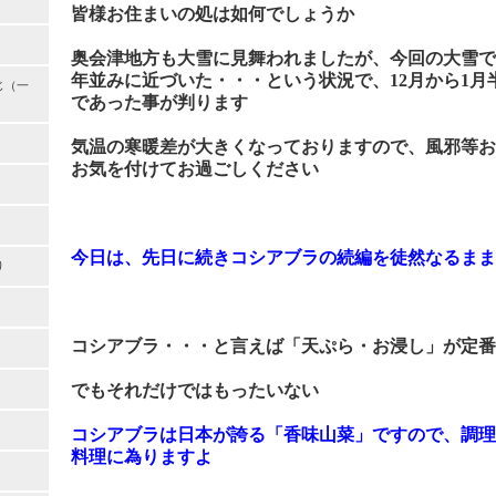
皆様お住まいの処は如何でしょうか
奥会津地方も大雪に見舞われましたが、今回の大雪で
年並みに近づいた・・・という状況で、
12
月から
1
月
じ（一
であった事が判ります
気温の寒暖差が大きくなっておりますので、風邪等お
お気を付けてお過ごしください
今日は、先日に続きコシアブラの続編を徒然なるまま
り
コシアブラ・・・と言えば「天ぷら・お浸し」が定番
でもそれだけではもったいない
コシアブラは日本が誇る「香味山菜」ですので、調理
料理に為りますよ
）