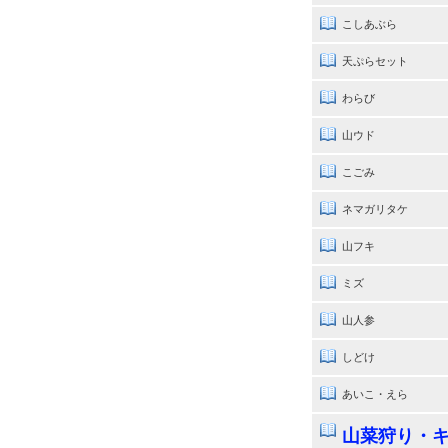
こしあぶら
天ぷらセット
わらび
山ウド
こごみ
ネマガリタケ
山フキ
ミズ
山人参
しどけ
あいこ・えら
山菜狩り・