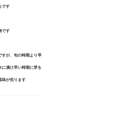
ろです
物です
ですが、旬の時期より早
水に漬け早い時期に芽を
風味が劣ります