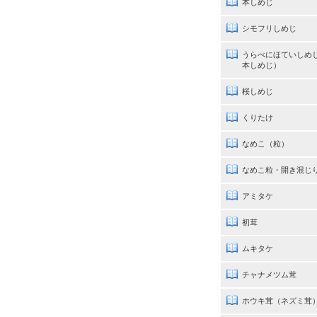
本しめじ
シモフリしめじ
うらべにほていしめ
本しめじ）
桜しめじ
くりたけ
なめこ（粒）
なめこ粒・開き混じ
アミタケ
初茸
ムキタケ
チャナメツム茸
ホウキ茸（ネズミ茸