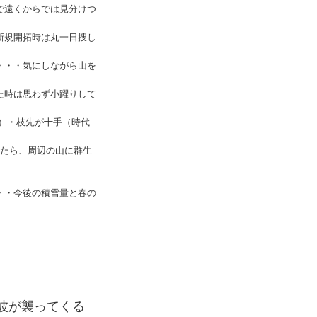
で遠くからでは見分けつ
新規開拓時は丸一日捜し
・・・気にしながら山を
た時は思わず小躍りして
）・枝先が十手（時代
けたら、周辺の山に群生
・・今後の積雪量と春の
波が襲ってくる