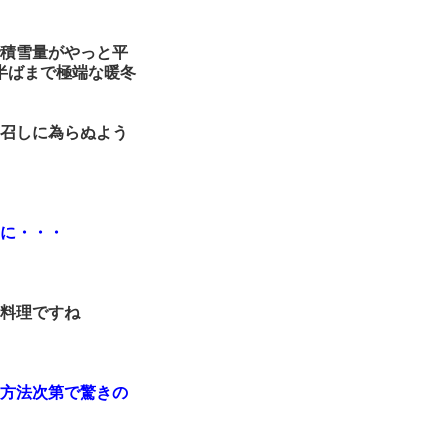
積雪量がやっと平
半ばまで極端な暖冬
召しに為らぬよう
に・・・
料理ですね
方法次第で驚きの