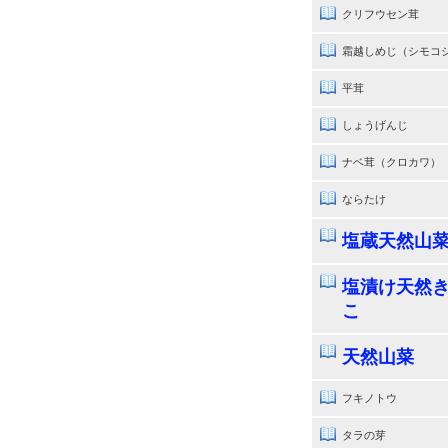
クリフウセン茸
霜越しめじ（シモコ
平茸
しょうげんじ
ナベ茸（クロカワ）
ならたけ
塩蔵天然山
塩漬け天然
こ
天然山菜
フキノトウ
タラの芽