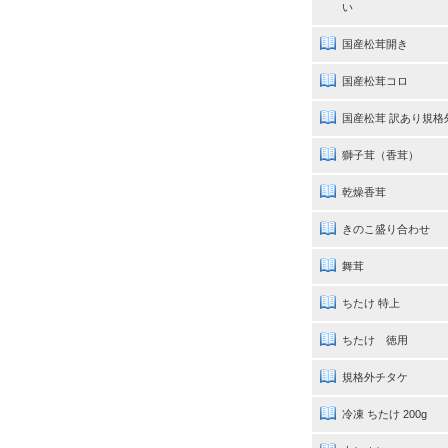
い
国産松茸開き
国産松茸コロ
国産松茸 訳あり規格
獅子茸（香茸）
乾燥香茸
きのこ盛り合わせ
舞茸
ちたけ 特上
ちたけ 徳用
規格外チタケ
冷凍 ちたけ 200g