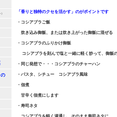
「香りと独特のクセを活かす」のがポイントです
シ）
・コシアブラご飯
炊き込み御飯、または炊き上がった御飯に混ぜる
・コシアブラの
ふりかけ御飯
コシアブラを刻んで塩と一緒に軽く炒って、御飯
菜
・同じ発想で・・・コシアブラのチャーハン
・パスタ、シチュー コシアブラ風味
きの
・佃煮
甘辛く佃煮にします
・寿司ネタ
コシアブラを軽く湯通し、そのまま寿司ネタに