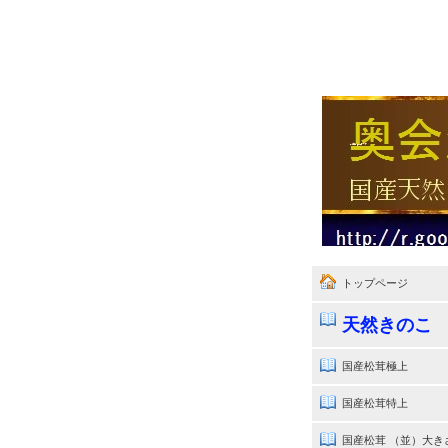
トップページ
天然きのこ
国産松茸極上
国産松茸特上
国産松茸 （並）大き