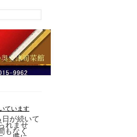
いています
る日が続いて
られませ
間もなく