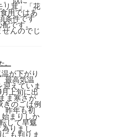
。 既に
モリ茸」「花
(食用ではあ
須条件です
心配です。
ませんのでじ
た。
気温が下がり
度、最高気温
を迎えていま
9月上旬に出
まま寒さが
秋きのこは例
 昨年も初
く始まりしか
一転して旱魃
に為りまし
誰にも判りま