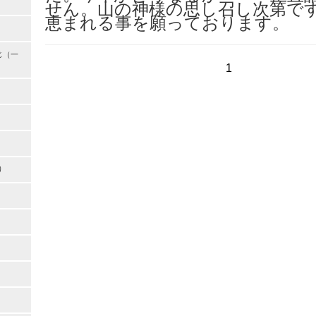
せん。山の神様の思し召し次第です
恵まれる事を願っております。
じ（一
1
り
）