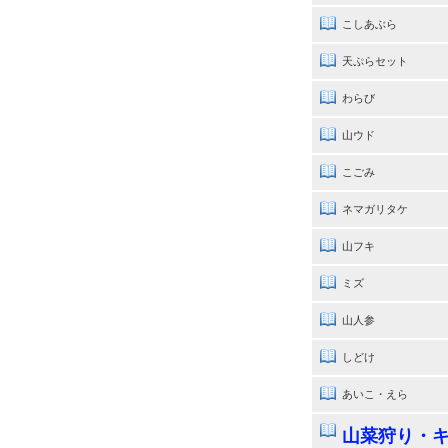
こしあぶら
天ぷらセット
わらび
山ウド
こごみ
ネマガリタケ
山フキ
ミズ
山人参
しどけ
あいこ・えら
山菜狩り・