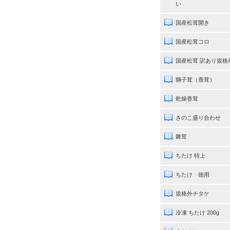
い
国産松茸開き
国産松茸コロ
国産松茸 訳あり規格
獅子茸（香茸）
乾燥香茸
きのこ盛り合わせ
舞茸
ちたけ 特上
ちたけ 徳用
規格外チタケ
冷凍 ちたけ 200g