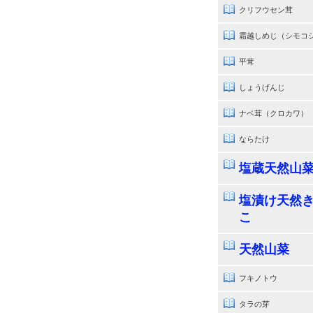
クリフウセン茸
霜越しめじ（シモコ
平茸
しょうげんじ
ナベ茸（クロカワ）
ならたけ
塩蔵天然山
塩漬け天然
こ
天然山菜
フキノトウ
タラの芽