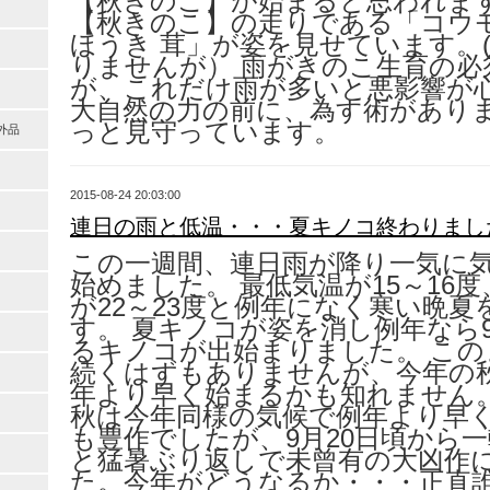
【秋きのこ】が始まると思われます
【秋きのこ】の走りである「コウ
ほうき 茸」が姿を見せています。
りませんが） 雨がきのこ生育の必
が、これだけ雨が多いと悪影響が
大自然の力の前に、為す術があり
っと見守っています。
外品
2015-08-24 20:03:00
連日の雨と低温・・・夏キノコ終わりまし
この一週間、連日雨が降り一気に
始めました。 最低気温が15～16
が22～23度と例年になく寒い晩夏
す。 夏キノコが姿を消し例年なら
るキノコが出始まりました。 この
続くはずもありませんが、今年の
年より早く始まるかも知れません。
秋は今年同様の気候で例年より早
も豊作でしたが、9月20日頃から
と猛暑ぶり返しで未曾有の大凶作
た。今年がどうなるか・・・正直