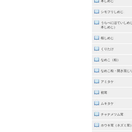
本しめじ
シモフリしめじ
うらべにほていしめ
本しめじ）
桜しめじ
くりたけ
なめこ（粒）
なめこ粒・開き混じ
アミタケ
初茸
ムキタケ
チャナメツム茸
ホウキ茸（ネズミ茸