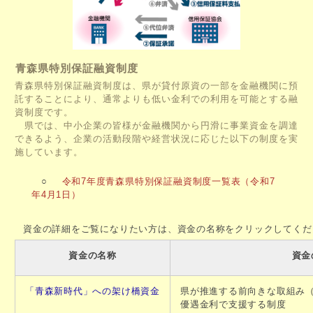
青森県特別保証融資制度
青森県特別保証融資制度は、県が貸付原資の一部を金融機関に預
託することにより、通常よりも低い金利での利用を可能とする融
資制度です。
県では、中小企業の皆様が金融機関から円滑に事業資金を調達
できるよう、企業の活動段階や経営状況に応じた以下の制度を実
施しています。
○
令和7年度青森県特別保証融資制度一覧表（令和7
年4月1日）
資金の詳細をご覧になりたい方は、資金の名称をクリックしてくだ
資金の名称
資金
「青森新時代」への架け橋資金
県が推進する前向きな取組み
優遇金利で支援する制度