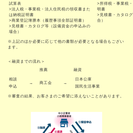
試算表
>所得税・事業税
>法人税・事業税・法人住民税の領収書また
明書
は納税証明書
>見積書・カタロ
>商業登記簿謄本（履歴事項全部証明書）
合）
>見積書・カタログ等（設備資金の申込みの
場合）
※上記のほか必要に応じて他の書類が必要となる場合もござい
ます。
＜融資までの流れ＞
推薦
融資
相談
日本公庫
→
商工会
→
申込
国民生活事業
※審査の結果、お客さまのご希望に添えないことがあります。