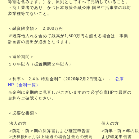
等割を含みます。）を、原則としてすべて完納していること。
・商工業者であり、かつ日本政策金融公庫 国民生活事業の非対
象業種等でないこと。
＜融資限度額＞ 2,000万円
※既存借入れを含めて残高が1,500万円を超える場合は、事業
計画書の提出が必要となります。
＜返済期間＞
１０年以内（据置期間２年以内）
＜利率＞ 2.4％ 特別金利F（2026年2月2日現在）→
公庫
HP（金利一覧）
※金利は定期的に見直しがございますので必ず公庫HPで最新の
金利をご確認ください。
＜必要な書類＞
法人の方
個人の方
>前期・前々期の決算書および確定申告書
>前年・前々年の
>決算後6ヶ月以上経過の場合は最近の残高
よび確定申告書