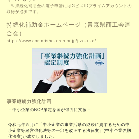
※持続化補助金の電子申請にはGビズIDプライムアカウントの
取得が必要です。
持続化補助金ホームページ（青森県商工会連
合会）
https://www.aomorishokoren.or.jp/jizokuka/
事業継続力強化計画
－中小企業のBCP策定を国が強力に支援－
令和元年５月に「中小企業の事業活動の継続に資するための中
小企業等経営強化法等の一部を改正する法律案」(中小企業強靱
化法案)が成立しました。