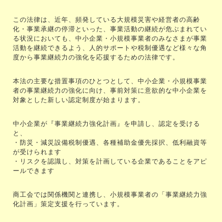
この法律は、近年、頻発している大規模災害や経営者の高齢
化・事業承継の停滞といった、事業活動の継続が危ぶまれてい
る状況においても、中小企業・小規模事業者のみなさまが事業
活動を継続できるよう、人的サポートや税制優遇など様々な角
度から事業継続力の強化を応援するための法律です。
本法の主要な措置事項のひとつとして、中小企業・小規模事業
者の事業継続力の強化に向け、事前対策に意欲的な中小企業を
対象とした新しい認定制度が始まります。
中小企業が『事業継続力強化計画』を申請し、認定を受ける
と、
・防災・減災設備税制優遇、各種補助金優先採択、低利融資等
が受けられます
・リスクを認識し、対策を計画している企業であることをアピ
ールできます
商工会では関係機関と連携し、小規模事業者の「事業継続力強
化計画」策定支援を行っています。