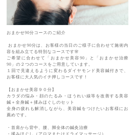
おまかせ
90
分コースのご紹介
おまかせ
90
分は、お客様の当日のご様子に合わせて施術内
容を組み立てる特別なコースです
🌸
ご希望に合わせて「おまかせ美容
90
」と「おまかせ治療
90
」の２つのコースをご用意しています。
１回で見違えるように変わるダイヤモンド美容鍼付きで、
お客様に大人気のイチ押しコースです！
【おまかせ美容９０分】
カラダの悩み・顔のたるみ・ほうれい線等を改善する美容
鍼＋全身鍼＋揉みほぐしのセット
全身の疲れも解消しながら、美容鍼をつけたいお客様にお
薦めです。
・首肩から背中、腰、脚全体の鍼灸治療
・揉みほぐし（アロマまたはドライマッサージ）