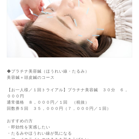
◆プラチナ美容鍼（ほうれい線・たるみ）
美容鍼＋頭皮鍼のコース
【お一人様／１回トライアル】プラチナ美容鍼 ３０分 ６，
０００円
通常価格 ８，０００円／１回 （税抜）
回数券５回 ３５，０００円（７，０００円／１回）
おすすめの方
・即効性を実感したい
・たるみやほうれい線が気になる