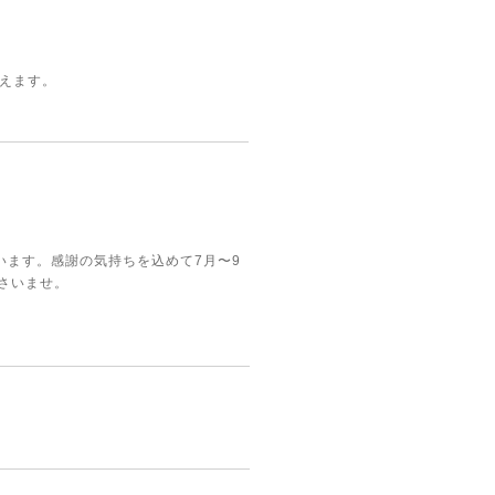
行えます。
います。感謝の気持ちを込めて7月〜9
さいませ。