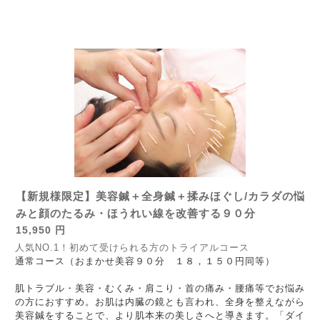
【新規様限定】美容鍼＋全身鍼＋揉みほぐし/カラダの悩
みと顔のたるみ・ほうれい線を改善する９０分
15,950 円
人気NO.1！初めて受けられる方のトライアルコース
通常コース（おまかせ美容９０分 １８，１５０円同等）
肌トラブル・美容・むくみ・肩こり・首の痛み・腰痛等でお悩み
の方におすすめ。
お肌は内臓の鏡とも言われ、全身を整えながら
美容鍼をすることで、より肌本来の美しさへと導きます。
「ダイ