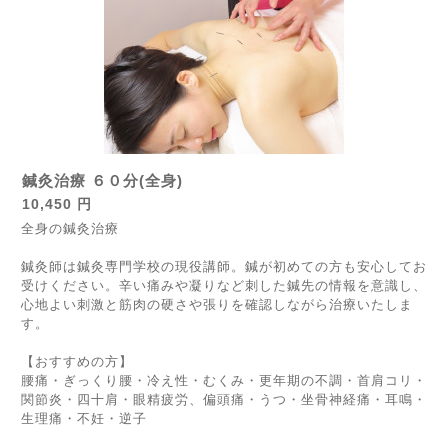
鍼灸治療 ６０分(全身)
10,450 円
全身の鍼灸治療
鍼灸師は鍼灸専門学校の現役講師。鍼が初めての方も安心してお
受けください。辛い痛みや凝りなど刺した鍼先の情報を意識し、
心地よい刺激と筋肉の硬さや張りを確認しながら治療いたしま
す。
【おすすめの方】
腰痛・ぎっくり腰・冷え性・むくみ・更年期の不調・首肩コリ・
関節炎・四十肩・眼精疲労、偏頭痛・うつ・坐骨神経痛・耳鳴・
生理痛・不妊・逆子