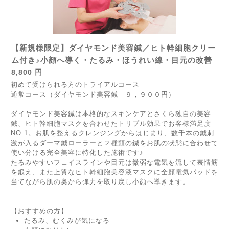
【新規様限定】ダイヤモンド美容鍼／ヒト幹細胞クリー
ム付き♪小顔へ導く・たるみ・ほうれい線・目元の改善
8,800 円
初めて受けられる方のトライアルコース
通常コース（ダイヤモンド美容鍼 ９，９００円）
ダイヤモンド美容鍼は本格的なスキンケアとさくら独自の美容
鍼、ヒト幹細胞マスクを合わせたトリプル効果でお客様満足度
NO.1。お肌を整えるクレンジングからはじまり、数千本の鍼刺
激が入るダーマ鍼ローラーと２種類の鍼をお肌の状態に合わせて
使い分ける完全美容に特化した施術です♪
たるみやすいフェイスラインや目元は微弱な電気を流して表情筋
を鍛え、また上質なヒト幹細胞美容液マスクに全顔電気パッドを
当てながら肌の奥から弾力を取り戻し小顔へ導きます。
【おすすめの方】
たるみ、むくみが気になる