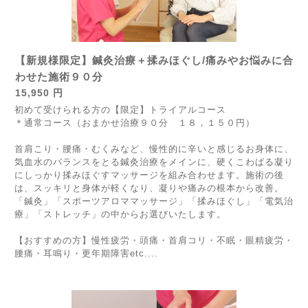
【新規様限定】鍼灸治療＋揉みほぐし/痛みやお悩みに合
わせた施術９０分
15,950 円
初めて受けられる方の【限定】トライアルコース
＊通常コース（おまかせ治療９０分 １８，１５０円）
首肩こり・腰痛・むくみなど、慢性的に辛いと感じるお身体に、
気血水のバランスをとる鍼灸治療をメインに、硬くこわばる凝り
にしっかり揉みほぐすマッサージを組み合わせます。施術の後
は、スッキリと身体が軽くなり、凝りや痛みの根本から改善。
「鍼灸」「スポーツアロママッサージ」「揉みほぐし」「電気治
療」「ストレッチ」の中からお選びいたします。
【おすすめの方】慢性疲労・頭痛・首肩コリ・不眠・眼精疲労・
腰痛・耳鳴り・更年期障害etc....