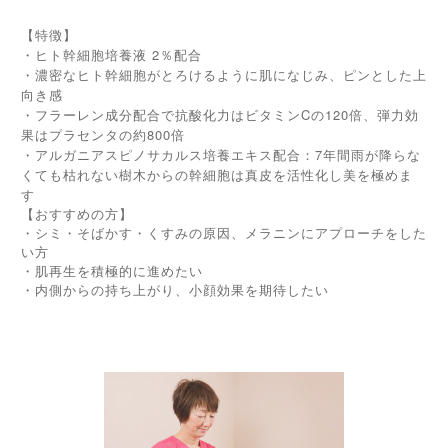
【特徴】
・ヒト幹細胞培養液 2％配合
・濃密なヒト幹細胞がとろけるように肌になじみ、ピンとした上
向き感
・フラーレン成分配合で抗酸化力はビタミンCの120倍、弾力効
果はプラセンタの約800倍
・アルガニアスピノサカルス培養エキス配合：7年間雨が降らな
くても枯れない樹木からの幹細胞は真皮を活性化し美を極めま
す
【おすすめの方】
・シミ・そばかす・くすみの原因、メラニンにアプローチをした
い方
・肌再生を積極的に進めたい
・内側からの持ち上がり、小顔効果を期待したい