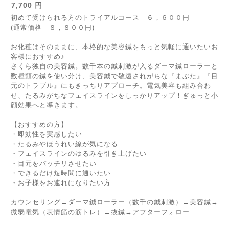
7,700 円
初めて受けられる方のトライアルコース ６，６００円
(通常価格 ８，８００円)
お化粧はそのままに、本格的な美容鍼をもっと気軽に通いたいお
客様におすすめ♪
さくら独自の美容鍼。数千本の鍼刺激が入るダーマ鍼ローラーと
数種類の鍼を使い分け、美容鍼で敬遠されがちな『まぶた』『目
元のトラブル』にもきっちりアプローチ。電気美容も組み合わ
せ、たるみがちなフェイスラインをしっかりアップ！ぎゅっと小
顔効果へと導きます。
【おすすめの方】
・即効性を実感したい
・たるみやほうれい線が気になる
・フェイスラインのゆるみを引き上げたい
・目元をパッチリさせたい
・できるだけ短時間に通いたい
・お子様をお連れになりたい方
カウンセリング→ダーマ鍼ローラー（数千の鍼刺激）→美容鍼→
微弱電気（表情筋の筋トレ）→抜鍼→アフターフォロー