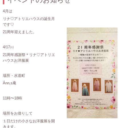
4月は
リナ♡アトリエハウスの誕生月
です♡
21周年迎えました。
4/17㈯
21周年感謝祭＊リナ♡アトリエ
ハウスお洋服展
場所・水道町
Ánn,s庵
11時〜18時
場所をお借りして
１日だけの小さなお洋服展を開
きます。