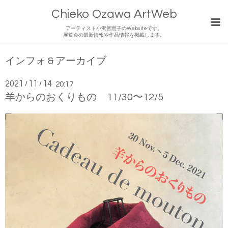
Chieko Ozawa ArtWeb
アーティスト小沢智恵子のWebsiteです。
展覧会の最新情報や作品情報を掲載します。
インフォ & アーカイブ
2021
11
14
/
/
20:17
羊からのおくりもの 11/30〜12/5