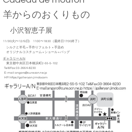
羊からのおくりもの
小沢智恵子展
11/30(火)〜12/5(日) 11:00〜18:30（最終日17:00終了）
シルクと羊毛 × 手作りフェルト × 手染め
オリジナルコスチューム + ショール + バッグ
ギャラリー A/N
東京都中央区日本橋浜町2-55-5-102
Tel&Fax: 03-3664-8230
E-mail: angaro@cure.ocn.ne.jp
HP:
https://galleryan.jimdo.com