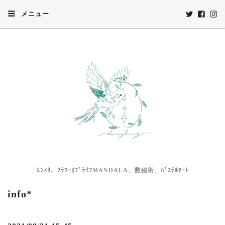
メニュー
ﾋﾝﾒﾘ、ﾌﾗﾜｰｵﾌﾞﾗｲﾌMANDALA、数秘術、ﾊﾟｽﾃﾙｱｰﾄ
info*