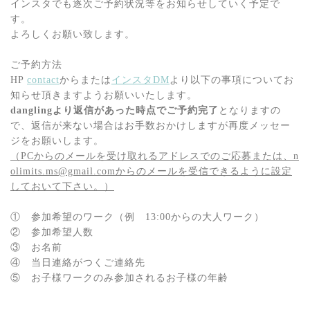
インスタでも逐次ご予約状況等をお知らせしていく予定で
す。
よろしくお願い致します。
ご予約方法
HP
contact
からまたは
インスタDM
より以下の事項についてお
知らせ頂きますようお願いいたします。
danglingより返信があった時点でご予約完了
となりますの
で、返信が来ない場合はお手数おかけしますが再度メッセー
ジをお願いします。
（PCからのメールを受け取れるアドレスでのご応募または、n
olimits.ms@gmail.comからのメールを受信できるように設定
しておいて下さい。）
① 参加希望のワーク（例 13:00からの大人ワーク）
② 参加希望人数
③ お名前
④ 当日連絡がつくご連絡先
⑤ お子様ワークのみ参加されるお子様の年齢