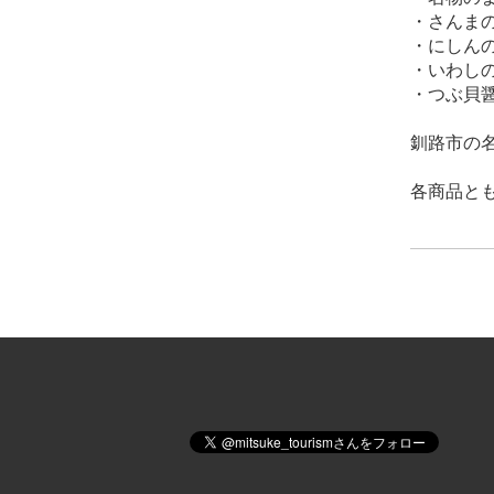
・さんま
・にしん
・いわし
・つぶ貝
釧路市の
各商品と