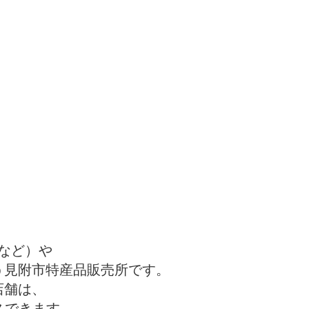
など）や
う見附市特産品販売所です。
店舗は、
スできます。