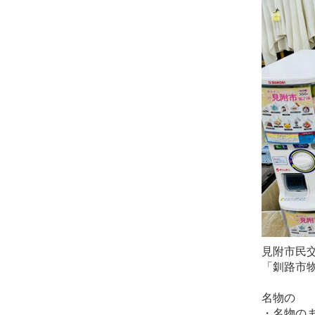
見附市民
「釧路市
名物の
・名物の