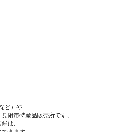
など）や
う見附市特産品販売所です。
店舗は、
スできます。