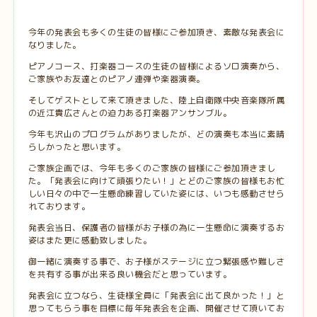
今年の発表会も多くの生徒の皆様にご参加頂き、素敵な発表会に
なりました。
ピアノコース、打楽器コースの生徒の皆様によるソロ演奏から、
ご家族やお友達とのピアノ連弾や楽器演奏。
そしてゲストとして来て頂きました、陸上自衛隊中央音楽隊所属
の近江貴広さんとの迫力ある打楽器アンサンブル。
今年も沢山のプログラムがありましたが、どの演奏も本当に素晴
らしかったと思います。
ご家族企画では、今年も多くのご家族の皆様にご参加頂きまし
た。「発表会に向けて頑張りたい！」とどのご家族の皆様もお忙
しい日々の中で一生懸命練習していた姿には、いつも感動させら
れております。
発表会当日、保護者の皆様がお子様の為に一生懸命に演奏するお
姿はまた更に感動致しました。
御一緒に演奏する事で、お子様がステージに立つ緊張感や難しさ
を共有する事が出来る良い機会だと思っています。
発表会に立つなら、生徒様全員に「発表会に出て良かった！」と
思ってもらう事を目標に毎年発表会を企画、開催させて頂いてお