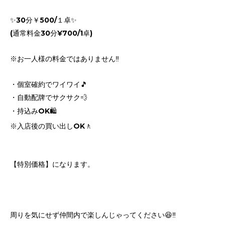
✨30分￥500/１卓✨
(通常料金30分¥700/1卓)
※お一人様の料金ではありません‼️
・個室確約でワイワイ🎵
・自動配牌でサクサク💨
・持込みOK🛍️
※入店後の買い出しOK🚶
【特別価格】になります。
周りを気にせず仲間内で楽しんじゃってください😆‼️