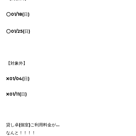
⭕️01/18(日)
⭕️01/25(日)
【対象外】
❌01/04(日)
❌01/11(日)
貸し卓(個室)ご利用料金が…
なんと！！！！