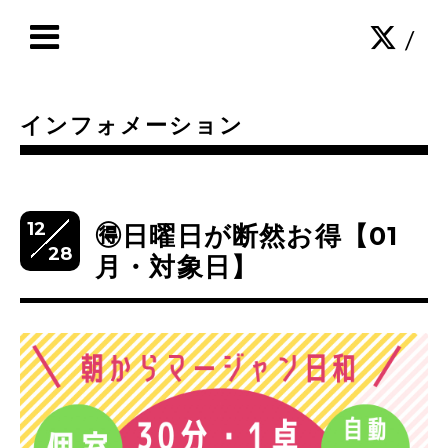
/
インフォメーション
12
🉐日曜日が断然お得【01
28
月・対象日】