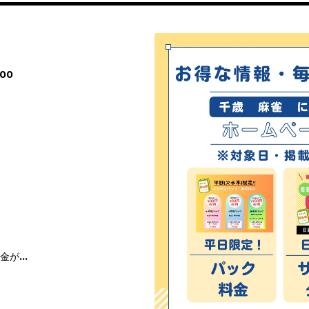
00
料金が…