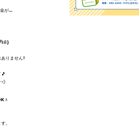
料金が…
1卓)
ありません‼️
🎵
💨
K🚶
ます。