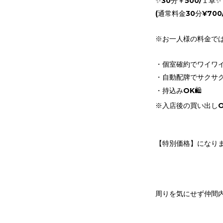
✨30分￥500/１卓✨
(通常料金30分¥700/
※お一人様の料金では
・個室確約でワイワイ
・自動配牌でサクサク
・持込みOK🛍️
※入店後の買い出しO
【特別価格】になり
周りを気にせず仲間内