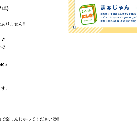
1卓)
ありません‼️
🎵
💨
K🚶
ます。
で楽しんじゃってください😆‼️