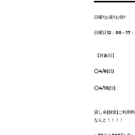
日曜‼️お昼‼️お得‼️
日曜日12：00～17：
【対象日】
⭕️4/6(日)
⭕️4/13(日)
貸し卓(個室)ご利用
なんと！！！！