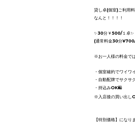
貸し卓(個室)ご利用
なんと！！！！
✨30分￥500/１卓✨
(通常料金30分¥700/
※お一人様の料金では
・個室確約でワイワイ
・自動配牌でサクサク
・持込みOK🛍️
※入店後の買い出しO
【特別価格】になり