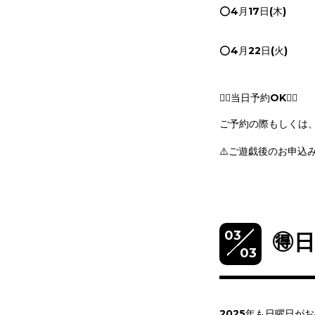
⭕️4月17日(木)
⭕️4月22日(火)
🙆‍♀️当日予約OK🙆‍♀️
ご予約の際もしくは
⚠️ご遊戯後のお申込
03
🉐
03
2025年も日曜日がお得