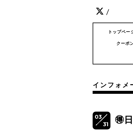
/
トップペー
クーポ
インフォメ
03
🉐
31