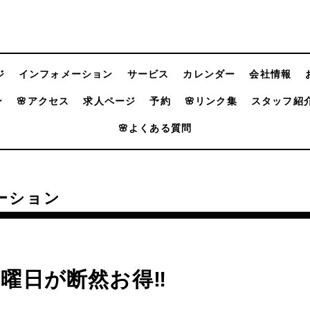
ジ
インフォメーション
サービス
カレンダー
会社情報
ン
🌸アクセス
求人ページ
予約
🌸リンク集
スタッフ紹
🌸よくある質問
ーション
日曜日が断然お得‼️