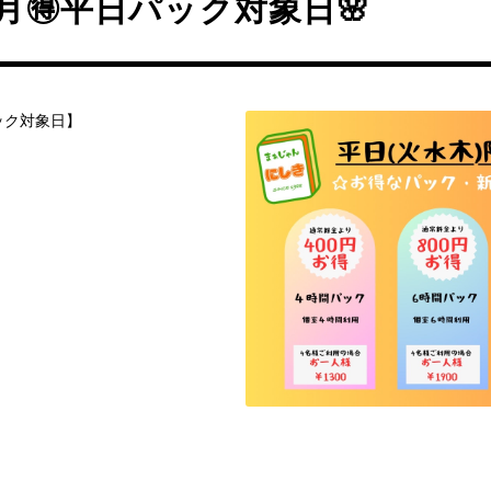
4月🉐平日パック対象日🌸
ック対象日】