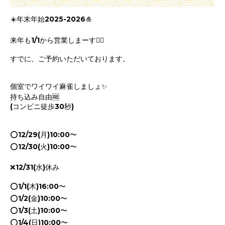
☀️年末年始2025-2026🎍
来年も1/1から営業しまーす🙋‍♀️
すでに、ご予約いただいております。
個室でワイワイ麻雀しましょ✨
持ち込み自由🆓
(コンビニ徒歩30秒)
⭕️12/29(月)10:00〜
⭕️12/30(火)10:00〜
❌12/31(水)休み
⭕️1/1(木)16:00〜
⭕️1/2(金)10:00〜
⭕️1/3(土)10:00〜
⭕️1/4(日)10:00〜