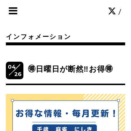
/
インフォメーション
04
🉐日曜日が断然‼️お得🉐
26