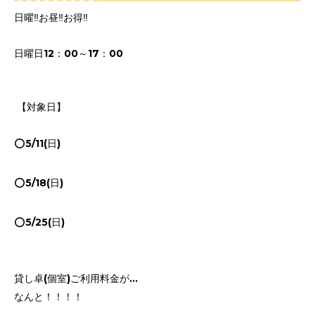
日曜‼️お昼‼️お得‼️
日曜日12：00～17：00
【対象日】
⭕️5/11(日)
⭕️5/18(日)
⭕️5/25(日)
貸し卓(個室)ご利用料金が…
なんと！！！！