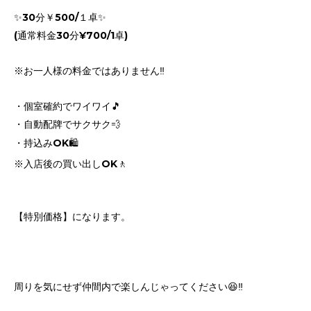
✨30分￥500/１卓✨
(通常料金30分¥700/1卓)
※お一人様の料金ではありません‼️
・個室確約でワイワイ🎵
・自動配牌でサクサク💨
・持込みOK🛍️
※入店後の買い出しOK🚶
【特別価格】になります。
周りを気にせず仲間内で楽しんじゃってください😆‼️