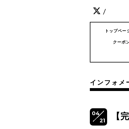
/
トップペー
クーポ
インフォメ
04
【
21