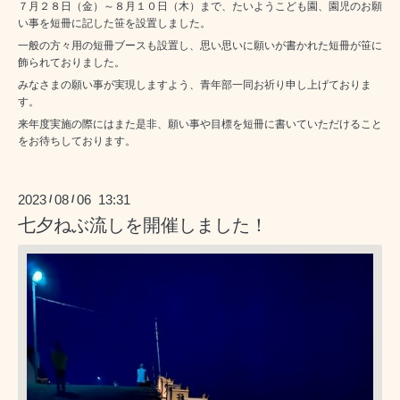
７月２８日（金）～８月１０日（木）まで、たいようこども園、園児のお願
い事を短冊に記した笹を設置しました。
一般の方々用の短冊ブースも設置し、思い思いに願いが書かれた短冊が笹に
飾られておりました。
みなさまの願い事が実現しますよう、青年部一同お祈り申し上げておりま
す。
来年度実施の際にはまた是非、願い事や目標を短冊に書いていただけること
をお待ちしております。
2023
08
06 13:31
/
/
七夕ねぶ流しを開催しました！