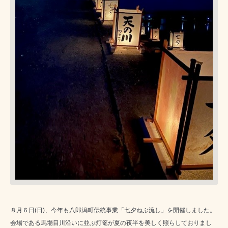
８月６日(日)、今年も八郎潟町伝統事業「七夕ねぶ流し」を開催しました。
会場である馬場目川沿いに並ぶ灯篭が夏の夜半を美しく照らしておりまし