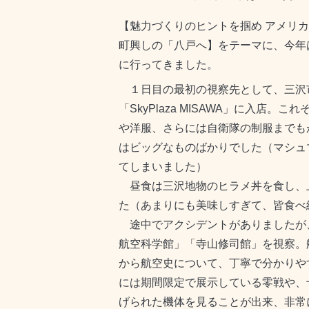
【魅力づくりのヒントを掴め アメリ
町興しの「八戸へ】をテーマに、今年
に行ってきました。
１日目の最初の視察先として、三沢
「SkyPlaza MISAWA」に入店。
や洋服、さらには自衛隊の制服までも
はビッグなものばかりでした（マシュ
てしまいました）
昼食は三沢地物のヒラメ丼を食し、
た（あまりにも美味しすぎて、皆食べ
途中でアクシデントがありましたが
航空科学館」「寺山修司館」を視察。
から航空史について、丁寧で分かりや
には期間限定で展示している零戦や、
げられた機体を見ることが出来、非常