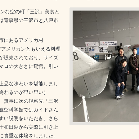
カンな空の町「三沢」美食と
は青森県の三沢市と八戸市
市にあるアメリカ村
これぞアメリカンともいえる料理
が販売されており、サイズ
マロの大きさに驚愕。引い
上品な味わいを堪能しまし
終わるのが早い早い）
、無事に次の視察先「三沢
航空科学館ではガイドさん
すい説明をいただき、さら
十和田湖から実際に引き上
に貴重な体験をしました。