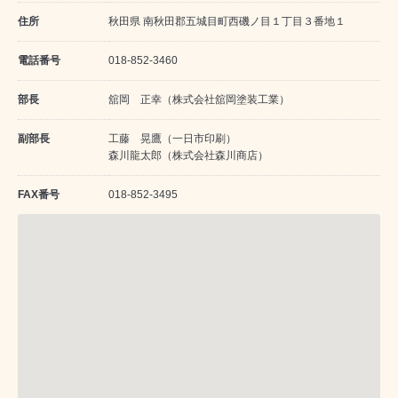
住所
秋田県 南秋田郡五城目町西磯ノ目１丁目３番地１
電話番号
018-852-3460
部長
舘岡 正幸（株式会社舘岡塗装工業）
副部長
工藤 晃鷹（一日市印刷）
森川龍太郎（株式会社森川商店）
FAX番号
018-852-3495