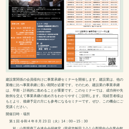
建設業関係の会員様向けに事業承継セミナーを開催します。建設業は、他の
業種に比べ事業承継に長い期間が必要です。そのため、建設業の事業承継
は、早期・計画的に進めることが重要です。このセミナーでは、成功例や失
敗例を交えて事業承継の進め方をわかりやすくご説明します。現経営者様は
もとより、後継予定の方にも参考になるセミナーです。ぜひ、この機会にご
受講ください。
開催日時・場所
第１回 令和 4 年 8 月 23 日（火）14：00～15：30
於：山梨県商工会連合会研修室（甲府市飯田 2-2-1 山梨県中小企業会館