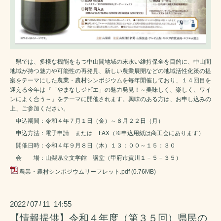
県では、多様な機能をもつ中山間地域の末永い維持保全を目的に、中山間
地域が持つ魅力や可能性の再発見、新しい農業展開などの地域活性化策の提
案をテーマにした農業・農村シンポジウムを毎年開催しており、１４回目を
迎える今年は『「やまなしジビエ」の魅力発見！～美味しく、楽しく、ワイ
ンによく合う～』をテーマに開催されます。興味のある方は、お申し込みの
上、ご参加ください。
申込期間：令和４年７月１日（金）～８月２２日（月）
申込方法：電子申請 または FAX（※申込用紙は商工会にあります）
開催日時：令和４年９月８日（木）１３：００～１５：３０
会 場：山梨県立文学館 講堂（甲府市貢川１－５－３５）
農業・農村シンポジウムリーフレット.pdf
(0.76MB)
2022
07
11 14:55
/
/
【情報提供】令和４年度（第３５回）県民の