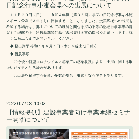
日記念行事小瀬会場への出展について
１１月２０日（日）に、令和４年度（第３５回）県民の日記念行事を小瀬
スポーツ公園で３年ぶりに開催することになりました。交流広場への出展を
希望する場合は、郷土についての理解と関心を深める等の記念行事本来の趣
旨をご理解の上、出展基準等に基づき出展計画書の提出をお願いします。詳
しくは商工会までお問い合わせください。
◆ 提出期限 令和４年８月４日（木）※提出期日厳守
◆ 留意事項
〇今後の新型コロナウイルス感染症の感染状況により、出展に関する取
扱いが変更となる場合があります。
〇出展を希望する企業が多数の場合、抽選となる場合もあります。
2022
07
08 10:02
/
/
【情報提供】建設事業者向け事業承継セミナ
ー開催について