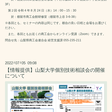
3F）
第２回 令和 4 年 8 月 24 日（水）14：00～15：30
於：都留市商工会館研修室（都留市上谷 3-6-38）
※各回とも、セミナーの内容は同じです。都合の良い日程と会場をお選びく
ださい。
また、各回ともお近くの商工会からオンライン受講（Zoom）できます。
問合せ先：山梨県商工会連合会 経営支援課 055-235-211
2022
07
05 09:08
/
/
【情報提供】山梨大学個別技術相談会の開催
について