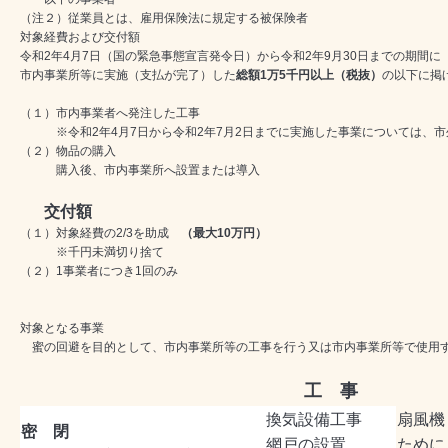
（注２）従業員とは、雇用保険法に規定する被保険者
対象経費および交付額
令和2年4月7日（国の緊急事態宣言発令日）から令和2年9月30日までの期間に
市内事業所等に実施（支払が完了）した
総額1万5千円以上（税抜）
の以下に掲
（１）市内事業者へ発注した工事
※令和2年4月7日から令和2年7月2日までに実施した事業については、市
（２）物品の購入
購入後、市内事業所へ設置または導入
交付額
（１）対象経費の2/3を助成
（最大10万円）
※千円未満切り捨て
（２）1事業者につき1回のみ
対象となる事業
蜜の回避を目的として、市内事業所等の工事を行う又は市内事業所等で使用
工 事
換気設備工事
扇風機
密 閉
網戸の設置
ために