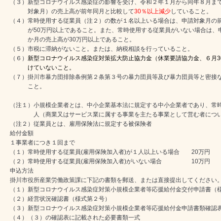
（３）新型コロナウイルス感染症の影響を受け、令和２年１月から同年８月ま
対象月）の売上高が前年同月と比較して
30％以上減少
していること。
（４）常時使用する従業員（注２）の数が１名以上いる場合は、申請対象月の
が50万円以上であること。また、常時使用する従業員がいない場合は、申
か月の売上高が30万円以上であること。
（５）市税に滞納がないこと。または、納税相談を行っていること。
（６）
新型コロナウイルス感染症対策拡大防止協力金（休業要請協力金
、６月
けていないこと。
（７）掛川市暴力団排除条例第２条第３号の暴力団員等及び暴力団員等と密接
こと。
（注１）
小規模企業者
とは、中小企業基本法に規定する中小企業者であり、常時
人（商業又はサービス業に属する事業を主たる事業として営む者につい
（注２）従業員とは、雇用保険法に規定する被保険者
給付金額
１事業者につき１回まで
（１）常時使用する従業員(雇用保険加入者)が１人以上いる場合 20万円
（２）常時使用する従業員(雇用保険加入者)がいない場合 10万円
申込方法
掛川市役所産業労働政策課に下記の書類を郵送、または直接提出してください
（１）新型コロナウイルス感染症対策小規模企業者等応援給付金交付申請書（
（２）経営状況確認書（様式第２号）
（３）新型コロナウイルス感染症対策小規模企業者等応援給付金申請書類確認
（４）（３）の確認表に記載された必要書類一式