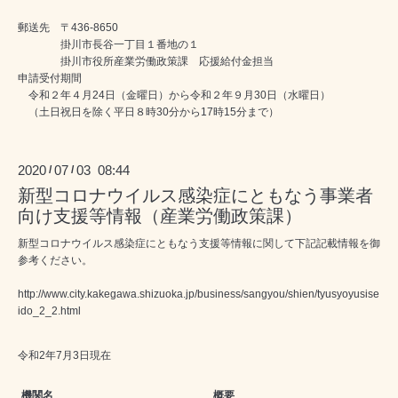
郵送先 〒436-8650
掛川市長谷一丁目１番地の１
掛川市役所産業労働政策課 応援給付金担当
申請受付期間
令和２年４月24日（金曜日）から令和２年９月30日（水曜日）
（土日祝日を除く平日８時30分から17時15分まで）
2020
07
03 08:44
/
/
新型コロナウイルス感染症にともなう事業者
向け支援等情報（産業労働政策課）
新型コロナウイルス感染症にともなう支援等情報に関して下記記載情報を御
参考ください。
http://www.city.kakegawa.shizuoka.jp/business/sangyou/shien/tyusyoyusise
ido_2_2.html
令和2年7月3
日現在
機関名
概要