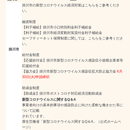
掛川市の新型コロナウイルス経済対策はこちらをご参考くださ
い。
融資制度
【利子補給】
掛川市小口特別利金利子補給金
【利子補給】
掛川市経済変動対策貸付金利子補給金
セーフティーネット保障制度に関しては、
こちらを
ご参考くださ
い。
掛川市
給付金制度
【応援給付金】
掛川市新型コロナウイルス感染症小規模企業者等
応援給付金
【協力金】
掛川市新型コロナウイルス感染症拡大防止協力金
6月
30日(火)申請締切
助成金制度
【助成金】
掛川市ポストコロナ対応経済活動助成金
新型コロナウイルスに関するQ＆A
事業者向けの基本的事項や感染防止に向けた柔軟な働きかた等に
ついて記載
されています。
厚生労働省「新型コロナウイルス関するQ＆A」（公式ホームペ
ージ）