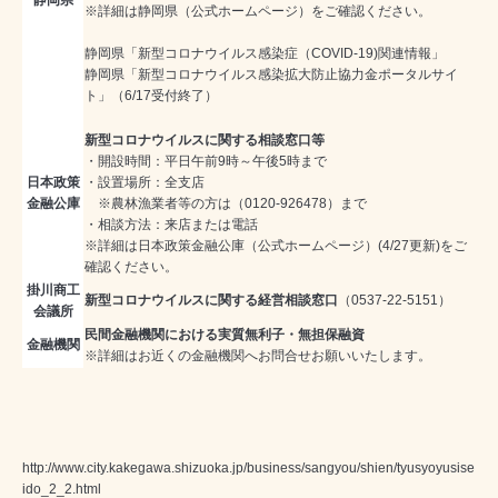
※詳細は
静岡県（公式ホームページ）
をご確認ください。
静岡県
「新型コロナウイルス感染症（COVID-19)関連情報」
静岡県
「新型コロナウイルス感染拡大防止協力金ポータルサイ
ト」
（6/17受付終了）
新型コロナウイルスに関する相談窓口等
・開設時間：平日午前9時～午後5時まで
日本政策
・設置場所：全支店
金融公庫
※農林漁業者等の方は（0120-926478）まで
・相談方法：来店または電話
※詳細は
日本政策金融公庫（公式ホームページ）
(4/27更新)をご
確認ください。
掛川商工
新型コロナウイルスに関する経営相談窓口
（0537-22-5151）
会議所
民間金融機関における実質無利子・無担保融資
金融機関
※詳細はお近くの金融機関へお問合せお願いいたします。
http://www.city.kakegawa.shizuoka.jp/business/sangyou/shien/tyusyoyusise
ido_2_2.html