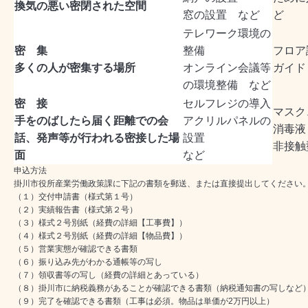
換気の悪い密閉された空間
窓の設置 など
ど
テレワーク環境の
密 集
整備
フロア
多くの人が密集する場所
オンライン会議等
ガイド
の環境整備 など
密 接
セルフレジの導入
マスク
手をのばしたら届く距離での会
アクリルパネルの
消毒液
話、発声等が行われる密接した場
設置
非接触
面
など
申込方法
掛川市役所産業労働政策課に下記の書類を郵送、または直接提出してください
（１）交付申請書（様式第１号）
（２）実績報告書（様式第２号）
（３）様式２号別紙（経費の詳細【工事費】）
（４）様式２号別紙（経費の詳細【物品費】）
（５）営業実態が確認できる書類
（６）振り込み先がわかる通帳等の写し
（７）領収書等の写し（経費の詳細とあっている）
（８）掛川市に納税義務があることが確認できる書類（納税通知書の写しなど
（９）完了を確認できる書類（工事は必須。物品は単価が2万円以上）