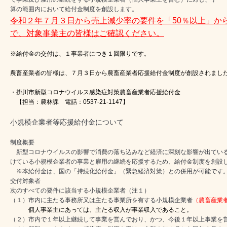
算の範囲内において給付金制度を創設します。
令和２年７月３日から売上減少率の要件を「50％以上」か
で、対象事業主の皆様はご確認ください。
※給付金の交付は、１事業者につき１回限りです。
農畜産業者の皆様は、７月３日から農畜産業者応援給付金制度が創設されまし
・掛川市新型コロナウイルス感染症対策農畜産業者応援給付金
【担当：農林課 電話：0537-21-1147】
小規模企業者等応援給付金について
制度概要
新型コロナウイルスの影響で消費の落ち込みなど経済に深刻な影響が出ている
けている小規模企業者の事業と雇用の継続を応援するため、給付金制度を創設
※本給付金は、国の「持続化給付金」（緊急経済対策）との併用が可能です
交付対象者
次のすべての要件に該当する小規模企業者（注１）
（１）市内に主たる事務所又は主たる事業所を有する小規模企業者
（農畜産業
個人事業主にあっては、主たる収入が事業収入であること。
（２）市内で１年以上継続して事業を営んでおり、かつ、今後１年以上事業を