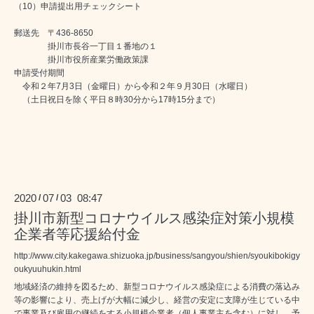
（10）申請提出用チェックシート
郵送先 〒436-8650
掛川市長谷一丁目１番地の１
掛川市役所産業労働政策課
申請受付期間
令和２年7月3日（金曜日）から令和２年９月30日（水曜日）
（土日祝日を除く平日８時30分から17時15分まで）
2020
07
03 08:47
/
/
掛川市新型コロナウイルス感染症対策小規模
企業者等応援給付金
http://www.city.kakegawa.shizuoka.jp/business/sangyou/shien/syoukibokigy
oukyuuhukin.html
地域経済の維持を図るため、新型コロナウイルス感染症による消費の落込み
等の影響により、売上げが大幅に減少し、経営の安定に支障が生じている中
で事業及び雇用の継続をする小規模企業者（個人事業主を含む）に対し、予