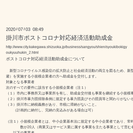
2020
07
03 08:49
/
/
掛川市ポストコロナ対応経済活動助成金
http://www.city.kakegawa.shizuoka.jp/business/sangyou/shien/syoukibokigy
oukyuuhukin_2.html
ポストコロナ対応経済活動助成金について
新型コロナウイルス感染症の拡大防止と社会経済活動の両立を図るため、新型
避）を実施する小規模企業者の方へ助成金を交付します。
対象となる事業者
次のすべての要件に該当する小規模企業者（注１）
（１）市内に事務所又は事業所を有し、助成金交付後も事業を継続する小規模
（２）掛川市暴力団排除条例に規定する暴力団及びその団員等と関わりがない
（３）掛川市に納税義務があり、市税に滞納がないこと。
（計画的に納付し、完納の見込みがある場合は可）
（注１）
小規模企業者
とは、中小企業基本法に規定する中小企業者であり、常
数が20人（商業又はサービス業に属する事業を主たる事業として営む者
以下の事業者