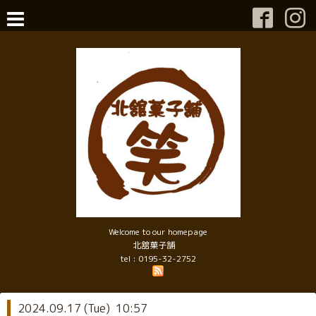
Welcome to our homepage
北舘菓子舗
tel : 0195-32-2752
2024.09.17 (Tue) 10:57