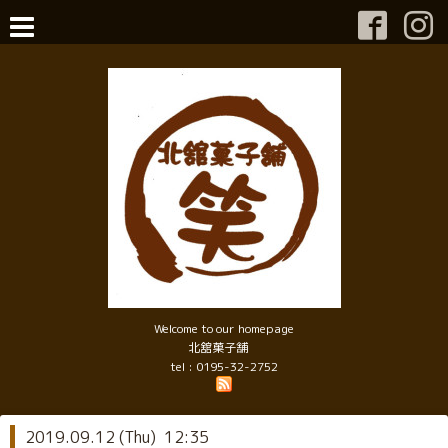
Welcome to our homepage
北舘菓子舗
tel : 0195-32-2752
2019.09.12 (Thu) 12:35