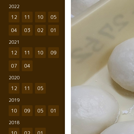
2022
12
11
10
05
04
03
02
01
2021
12
11
10
09
07
04
2020
12
11
05
2019
10
09
05
01
2018
10
02
01