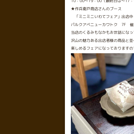
10：00～19：00（最終日は～17：
★作兵衛戸商店さんのブース
「ミニミニいわてフェア」出店中
パルクアベニューカワトク 7F 
当店のくるみもなかもお世話になっ
沢山の魅力ある出店者様の商品と並
楽しめるフェアになっておりますの