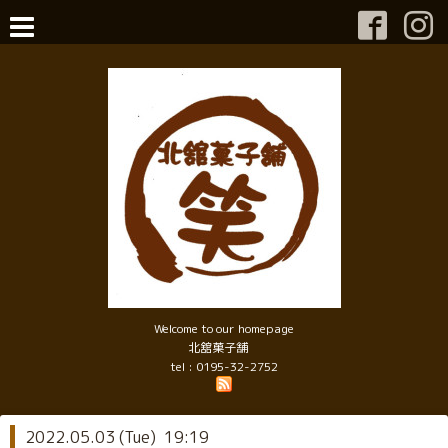
Welcome to our homepage
北舘菓子舗
tel : 0195-32-2752
2022.05.03 (Tue) 19:19