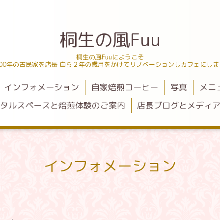
桐生の風Fuu
桐生の風Fuuにようこそ
100年の古民家を店長 自ら２年の歳月をかけてリノベーションしカフェにしま
インフォメーション
自家焙煎コーヒー
写真
メニ
タルスペースと焙煎体験のご案内
店長ブログとメディ
インフォメーション