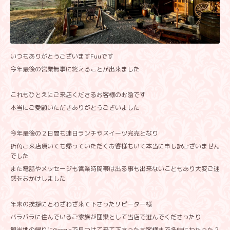
いつもありがとうございますFuuです
今年最後の営業無事に終えることが出来ました
これもひとえにご来店くださるお客様のお陰です
本当にご愛顧いただきありがとうございました
今年最後の２日間も連日ランチやスイーツ完売となり
折角ご来店頂いても帰っていただくお客様もいて本当に申し訳ございません
でした
また電話やメッセージも営業時間帯は出る事も出来ないこともあり大変ご迷
惑をおかけしました
年末の挨拶にとわざわざ来て下さったリピーター様
バラバラに住んでいるご家族が団欒として当店で選んでくださったり
観光地の帰りにGoogleで見つけて来て下さったお客様まで多岐にわたった２