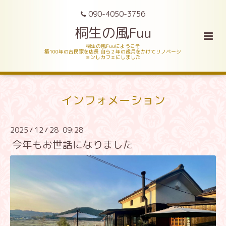
090-4050-3756
桐生の風Fuu
桐生の風Fuuにようこそ
築100年の古民家を店長 自ら２年の歳月をかけてリノベーシ
ョンしカフェにしました
インフォメーション
2025
12
28 09:28
/
/
今年もお世話になりました