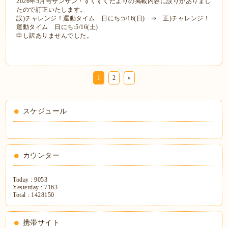
2026
年5月号サンサン・すくすくだよりの掲載内容に誤りがありまし
たので訂正いたします。
誤
)
チャレンジ！運動タイム 日にち
:5/16(
日
)
⇒
正
)
チャレンジ！
運動タイム 日にち
:5/16(
土
)
申し訳ありませんでした。
1
2
»
スケジュール
カウンター
Today :
9053
Yesterday :
7163
Total :
1428150
携帯サイト