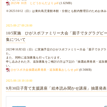
2025年 10月 じどうかんだより.pdf
(1.62MB)
※2025/10/12（日）は東向島児童館本館・分館とも館内整理日のためお休
2025-09-27 09:28:00
10/5実施 ひがスポファミリー大会「親子でタグラグビ
集について
2025年10月5日（日）に実施予定のひがスポファミリー大会「親子でタグ
た。
また、同時に追加募集も行っております。
申し込みされた方、追加募集をご検討の方は下記の「抽選結果発表・追加募
い。
ひがスポ大会抽選結果発表・追加募集おしらせ.pdf
(0.56MB)
2025-09-18 19:10:00
9月30日子育て支援講座「絵本読み聞かせ講座」抽選発