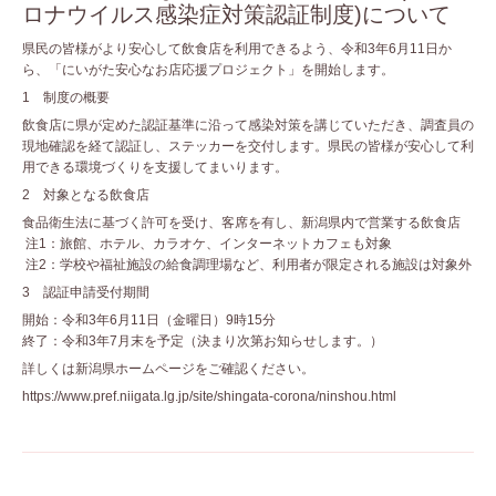
ロナウイルス感染症対策認証制度)について
県民の皆様がより安心して飲食店を利用できるよう、令和3年6月11日か
ら、「にいがた安心なお店応援プロジェクト」を開始します。
1 制度の概要
飲食店に県が定めた認証基準に沿って感染対策を講じていただき、調査員の
現地確認を経て認証し、ステッカーを交付します。県民の皆様が安心して利
用できる環境づくりを支援してまいります。
2 対象となる飲食店
食品衛生法に基づく許可を受け、客席を有し、新潟県内で営業する飲食店
注1：旅館、ホテル、カラオケ、インターネットカフェも対象
注2：学校や福祉施設の給食調理場など、利用者が限定される施設は対象外
3 認証申請受付期間
開始：令和3年6月11日（金曜日）9時15分
終了：令和3年7月末を予定（決まり次第お知らせします。）
詳しくは新潟県ホームページをご確認ください。
https://www.pref.niigata.lg.jp/site/shingata-corona/ninshou.html