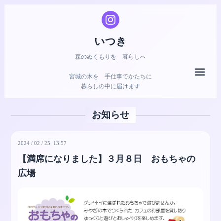
いつき
森のぬくもりを 暮らしへ
メニ
宮城の木を 手仕事でかたちに
暮らしの中に届けます
お知らせ
2024
/
02
/
25 13:57
【満席になりました】３月８日 おもちゃの
広場