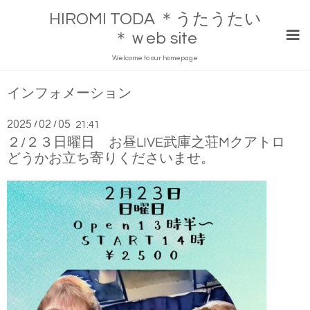
HIROMI TODA ＊うたうたい
＊ｗeb site
Welcome to our homepage
インフォメーション
2025
02
05
/
/
21:41
２/２３日曜日 お昼LIVE武庫之荘Mクアトロ
どうかお立ち寄りくださいませ。