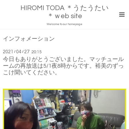
HIROMI TODA ＊うたうたい
＊ｗeb site
Welcome to our homepage
インフォメーション
2021
04
27
/
/
20:15
今日もありがとうございました。マッチュール
ームの再放送は5/1夜8時からです。裕美のずっ
こけ聞いてください。