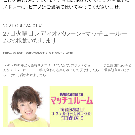
メドレーに~ピアノはご愛嬌で聴いてやってくださいませ。
2021
04
24
/
/
21:41
27日火曜日レディオバルーン~マッチュールー
ムお邪魔いたします。
https://balloon-r.com/welcome-to-macchuroom/
1970～1980年よく当時リクエストいただいたポップスから．．．．まだ譜面作成中~ど
んなメドレーに．．．．答え合わせを楽しみにして頂けましたら......非常事態宣言~だか
らこそのお話が出来ましたら....