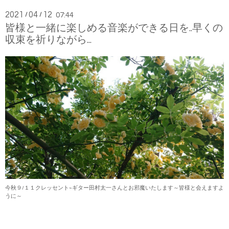
2021
04
12
/
/
07:44
皆様と一緒に楽しめる音楽ができる日を..早くの
収束を祈りながら...
今秋９/１１クレッセント~ギター田村太一さんとお邪魔いたします～皆様と会えますよ
うに～