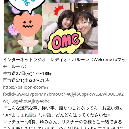
インターネットラジオ　レディオ・バルーン〈Welcome toマッ
チュルーム〉
生放送27日(火)17〜18時
再放送5/1(土)20〜21時
https://balloon-r.com/?
fbclid=IwAR3VpoPMnYbmoOcN40jyi6CbpPcWLSEWl0UEOa2
wcj_Ssg4houAjjNy4ohc
『こんな迷惑な事、怖い事、腹たつことあってん！お互い気ぃ
つけましょね
』なお話、どんどん送ってくださいね♬
マッチュー~局長、ゆみさん、リスナーの皆様とご一緒できる
ことを楽しみにしています。今回は懐かしいポップスを強引に